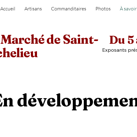
Accueil
Artisans
Commanditaires
Photos
À savoir
 Marché de Saint-
Du 5 
chelieu
Exposants prés
En développemen