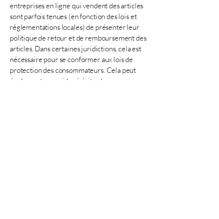
entreprises en ligne qui vendent des articles
sont parfois tenues (en fonction des lois et
réglementations locales) de présenter leur
politique de retour et de remboursement des
articles. Dans certaines juridictions, cela est
nécessaire pour se conformer aux lois de
protection des consommateurs. Cela peut
également vous aider à éviter les
réclamations juridiques de clients qui ne sont
pas satisfaits des articles qu'ils ont achetés.
Ce qu'il faut inclure dans la
politique de remboursement
D'une manière générale, une politique de
remboursement aborde souvent ces types de
questions : le délai pour demander un
remboursement ; le remboursement sera-t-il
total ou partiel ; dans quelles conditions le
client recevra-t-il un remboursement ; et
bien plus encore.